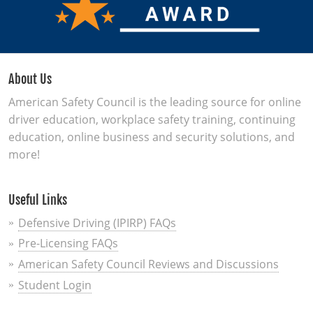
Carretera
Módulo 3: Normas de Circulación
Módulo 4: Hábitos de Conducción Segura
About Us
Módulo 5: Habilidades de Conducción Segura
American Safety Council is the leading source for online
driver education, workplace safety training, continuing
Módulo 6: Riesgos del Alcohol y Otras Drogas
education, online business and security solutions, and
more!
Módulo 7: Leyes del Estado de Nueva York
Módulo 8: Sentimientos, Actitudes y Toma de Riesgos
Useful Links
Módulo 9: Conducción Agresiva y Furia en la Carretera
Defensive Driving (IPIRP) FAQs
Pre-Licensing FAQs
American Safety Council Reviews and Discussions
Student Login